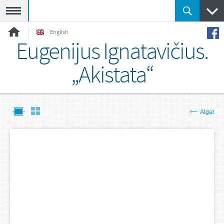
Meniu
English
Eugenijus Ignatavičius.
„Akistata“
Atgal