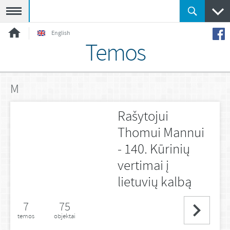
Meniu
English
Temos
M
Rašytojui
Thomui Mannui
- 140. Kūrinių
vertimai į
lietuvių kalbą
7
75
temos
objektai