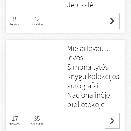
Jeruzalė
9
42
temos
objektai
Mielai Ievai…
Ievos
Simonaitytės
knygų kolekcijos
autografai
Nacionalinėje
bibliotekoje
17
35
temos
objektai