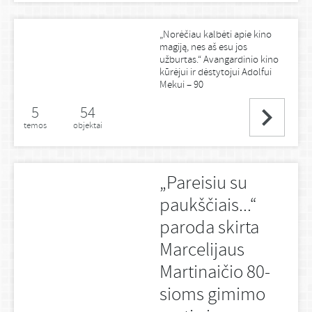
„Norėčiau kalbėti apie kino
magiją, nes aš esu jos
užburtas.“ Avangardinio kino
kūrėjui ir dėstytojui Adolfui
Mekui – 90
5
54
temos
objektai
„Pareisiu su
paukščiais...“
paroda skirta
Marcelijaus
Martinaičio 80-
sioms gimimo