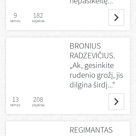
nepasikeitę...“
9
182
temos
objektai
BRONIUS
RADZEVIČIUS.
„Ak, gesinkite
rudenio grožį, jis
dilgina širdį...“
13
208
temos
objektai
REGIMANTAS