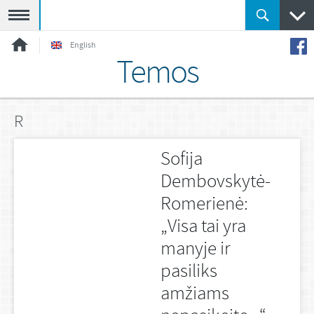
Meniu
English
Temos
R
Sofija
Dembovskytė-
Romerienė:
„Visa tai yra
manyje ir
pasiliks
amžiams