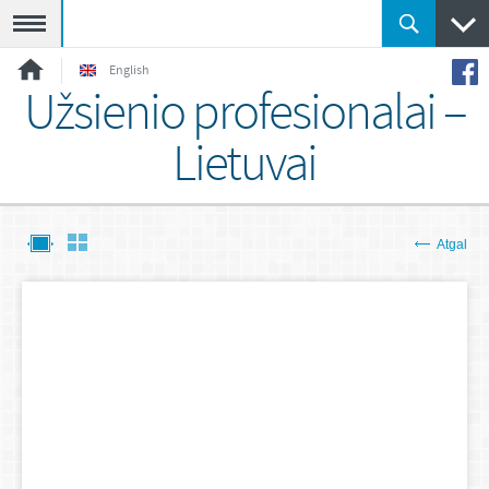
Meniu
English
Užsienio profesionalai –
Lietuvai
Atgal