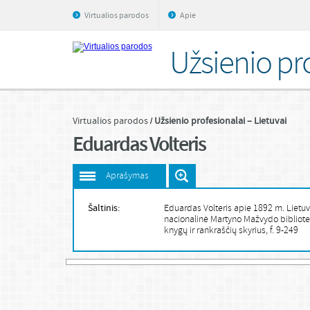
Virtualios parodos
Apie
Užsienio pro
Virtualios parodos
Užsienio profesionalai – Lietuvai
Eduardas Volteris
Aprašymas
Šaltinis:
Eduardas Volteris apie 1892 m. Lietu
nacionalinė Martyno Mažvydo bibliote
knygų ir rankraščių skyrius, f. 9-249