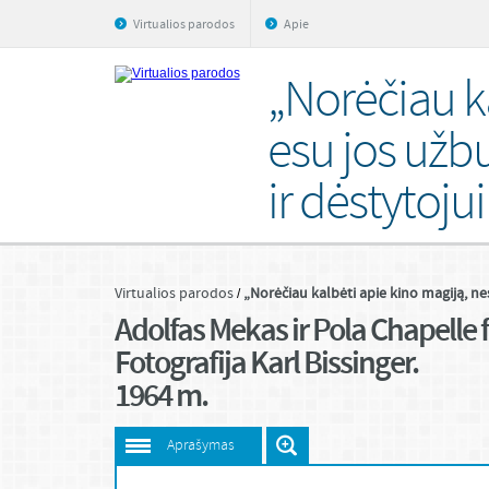
Virtualios parodos
Apie
„Norėčiau ka
esu jos užbu
ir dėstytoju
Virtualios parodos
„Norėčiau kalbėti apie kino magiją, nes
Adolfas Mekas ir Pola Chapelle
Fotografija Karl Bissinger.
1964 m.
Aprašymas