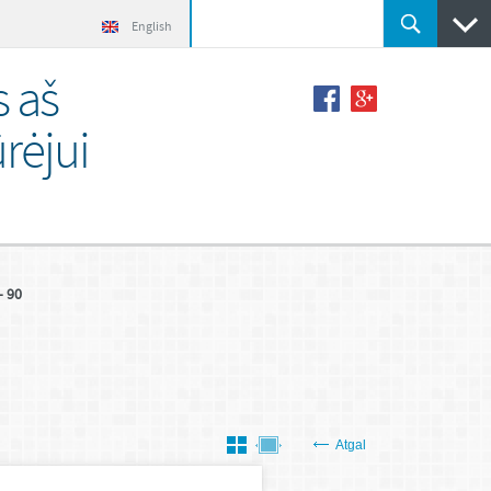
English
s aš
rėjui
– 90
Atgal