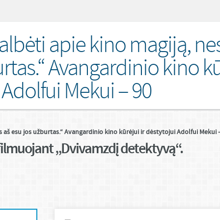
lbėti apie kino magiją, ne
rtas.“ Avangardinio kino kū
i Adolfui Mekui – 90
 aš esu jos užburtas.“ Avangardinio kino kūrėjui ir dėstytojui Adolfui Mekui 
 filmuojant „Dvivamzdį detektyvą“.