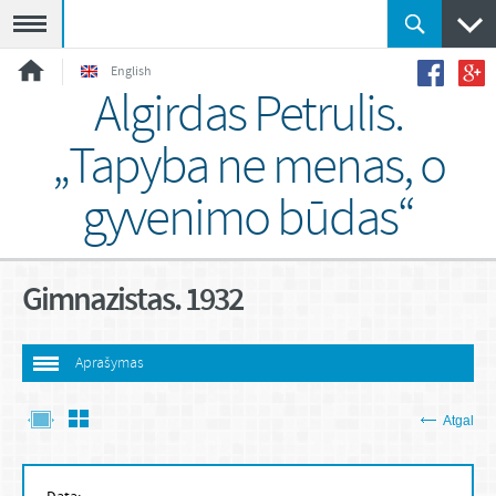
Meniu
English
Algirdas Petrulis.
„Tapyba ne menas, o
gyvenimo būdas“
Gimnazistas. 1932
Aprašymas
Atgal