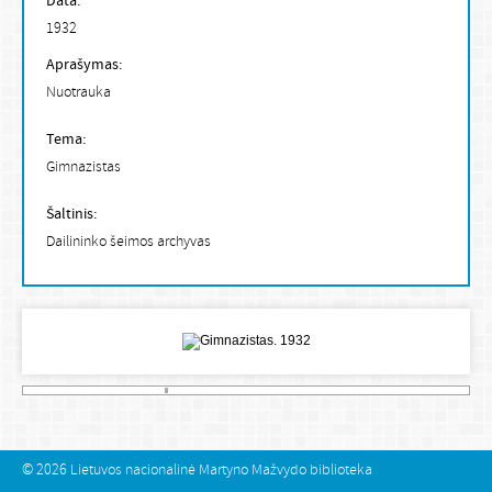
Data:
1932
Aprašymas:
Nuotrauka
Tema:
Gimnazistas
Šaltinis:
Dailininko šeimos archyvas
© 2026
Lietuvos nacionalinė Martyno Mažvydo biblioteka