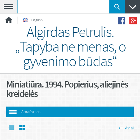
Meniu
English
Algirdas Petrulis.
„Tapyba ne menas, o
gyvenimo būdas“
Miniatiūra. 1994. Popierius, aliejinės
kreidelės
Aprašymas
Atgal