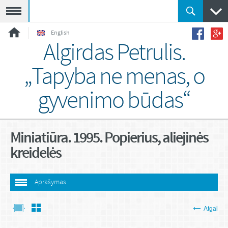
Meniu
English
Algirdas Petrulis.
„Tapyba ne menas, o
gyvenimo būdas“
Miniatiūra. 1995. Popierius, aliejinės
kreidelės
Aprašymas
Atgal