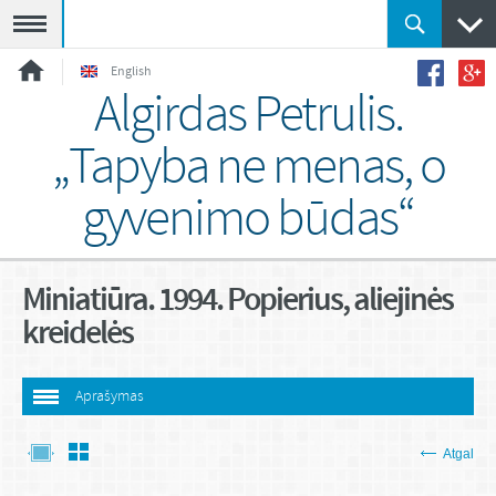
Meniu
English
Algirdas Petrulis.
„Tapyba ne menas, o
gyvenimo būdas“
Miniatiūra. 1994. Popierius, aliejinės
kreidelės
Aprašymas
Atgal