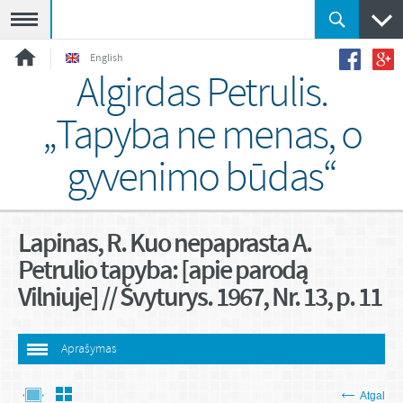
Meniu
English
Algirdas Petrulis.
„Tapyba ne menas, o
gyvenimo būdas“
Lapinas, R. Kuo nepaprasta A.
Petrulio tapyba: [apie parodą
Vilniuje] // Švyturys. 1967, Nr. 13, p. 11
Aprašymas
Atgal