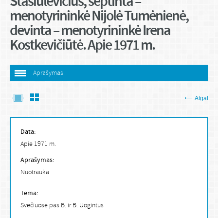
Stasiulevičius, septinta –
menotyrininkė Nijolė Tumėnienė,
devinta – menotyrininkė Irena
Kostkevičiūtė. Apie 1971 m.
Aprašymas
Atgal
Data:
Apie 1971 m.
Aprašymas:
Nuotrauka
Tema:
Svečiuose pas B. ir B. Uogintus