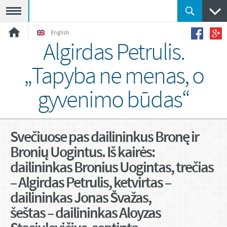
Meniu
English
Algirdas Petrulis.
„Tapyba ne menas, o
gyvenimo būdas“
Svečiuose pas dailininkus Bronę ir
Bronių Uogintus. Iš kairės:
dailininkas Bronius Uogintas, trečias
– Algirdas Petrulis, ketvirtas –
dailininkas Jonas Švažas,
šeštas – dailininkas Aloyzas