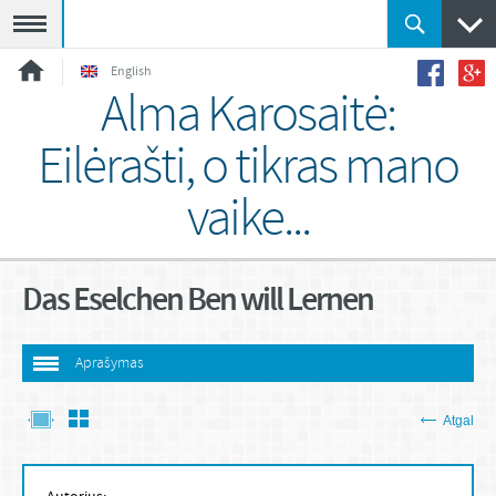
Meniu
English
Alma Karosaitė:
Eilėrašti, o tikras mano
vaike...
Das Eselchen Ben will Lernen
Aprašymas
Atgal