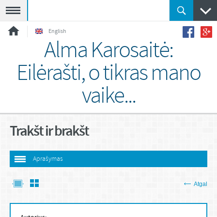
Meniu
English
Alma Karosaitė:
Eilėrašti, o tikras mano
vaike...
Trakšt ir brakšt
Aprašymas
Atgal