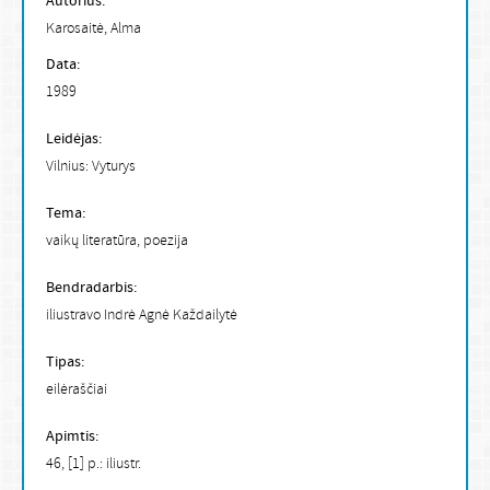
Autorius:
Karosaitė, Alma
Data:
1989
Leidėjas:
Vilnius: Vyturys
Tema:
vaikų literatūra, poezija
Bendradarbis:
iliustravo Indrė Agnė Každailytė
Tipas:
eilėraščiai
Apimtis:
46, [1] p.: iliustr.