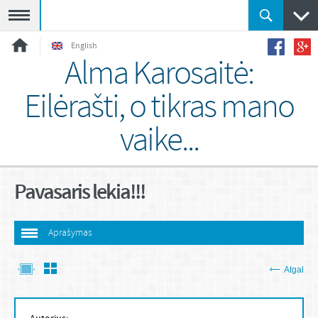
Meniu
English
Alma Karosaitė:
Eilėrašti, o tikras mano
vaike...
Pavasaris lekia!!!
Aprašymas
Atgal