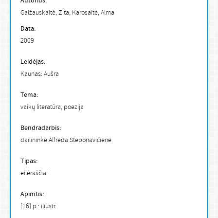
Autorius:
Gaižauskaitė, Zita; Karosaitė, Alma
Data:
2009
Leidėjas:
Kaunas: Aušra
Tema:
vaikų literatūra, poezija
Bendradarbis:
dailininkė Alfreda Steponavičienė
Tipas:
eilėraščiai
Apimtis:
[16] p.: iliustr.