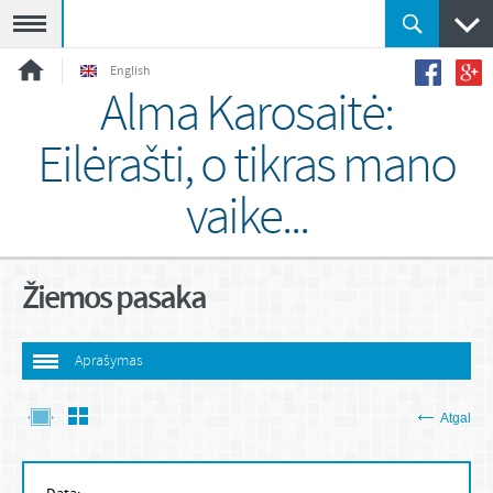
Meniu
English
Alma Karosaitė:
Eilėrašti, o tikras mano
vaike...
Žiemos pasaka
Aprašymas
Atgal