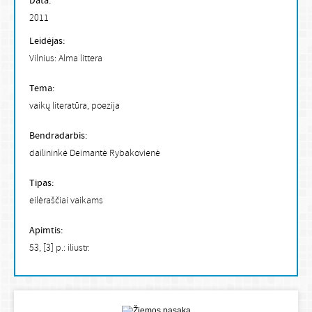
Data:
2011
Leidėjas:
Vilnius: Alma littera
Tema:
vaikų literatūra, poezija
Bendradarbis:
dailininkė Deimantė Rybakovienė
Tipas:
eilėraščiai vaikams
Apimtis:
53, [3] p.: iliustr.