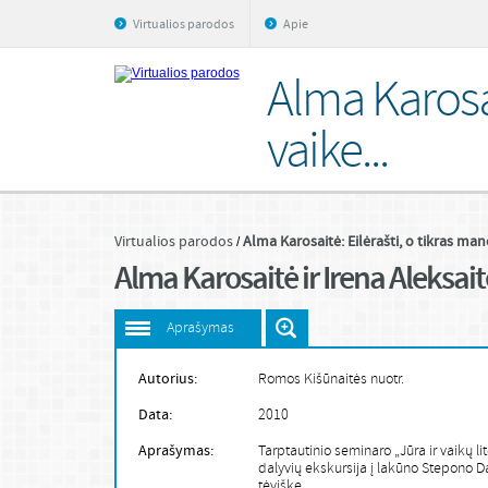
Virtualios parodos
Apie
Alma Karosai
vaike...
Virtualios parodos
Alma Karosaitė: Eilėrašti, o tikras mano
Alma Karosaitė ir Irena Aleksait
Aprašymas
Autorius:
Romos Kišūnaitės nuotr.
Data:
2010
Aprašymas:
Tarptautinio seminaro „Jūra ir vaikų li
dalyvių ekskursija į lakūno Stepono D
tėviškę