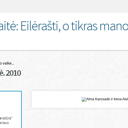
tė: Eilėrašti, o tikras man
 vaike...
ė. 2010
teratūra“
ariaus