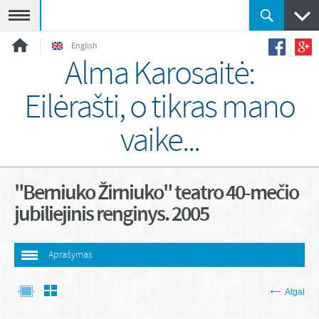
Meniu
English
Alma Karosaitė:
Eilėrašti, o tikras mano
vaike...
"Berniuko Žirniuko" teatro 40-mečio
jubiliejinis renginys. 2005
Aprašymas
Atgal