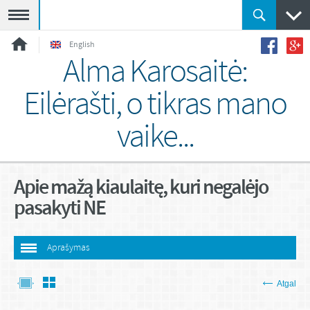
Meniu
English
Alma Karosaitė:
Eilėrašti, o tikras mano
vaike...
Apie mažą kiaulaitę, kuri negalėjo
pasakyti NE
Aprašymas
Atgal