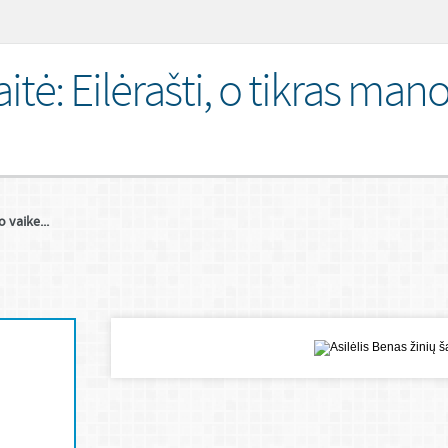
tė: Eilėrašti, o tikras man
 vaike...