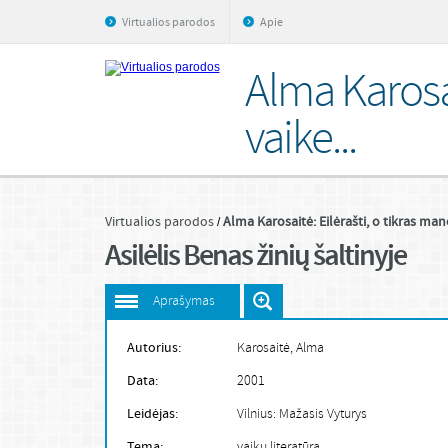
Virtualios parodos
Apie
Alma Karosai
vaike...
Virtualios parodos
Alma Karosaitė: Eilėrašti, o tikras mano
Asilėlis Benas žinių šaltinyje
Aprašymas
Autorius:
Karosaitė, Alma
Data:
2001
Leidėjas:
Vilnius: Mažasis Vyturys
Tema:
vaikų literatūra