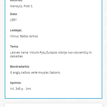
Autorius:
Wandycz, Piotr S.
Data:
1997
Leidėjas:
Vilnius: Baltos lankos
Tema:
Laisvės kaina: Vidurio Rytų Europos istorija nuo viduramžių iki
dabarties
Bendradarbis:
Iš anglų kalbos vertė Arvydas Sabonis.
Apimtis:
XVI, 348 p. : žml.