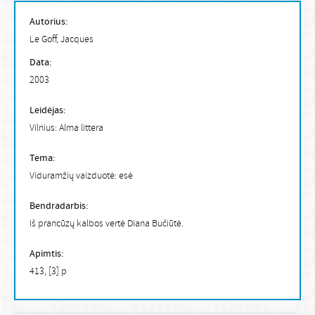
Autorius:
Le Goff, Jacques
Data:
2003
Leidėjas:
Vilnius: Alma littera
Tema:
Viduramžių vaizduotė: esė
Bendradarbis:
Iš prancūzų kalbos vertė Diana Bučiūtė.
Apimtis:
413, [3] p