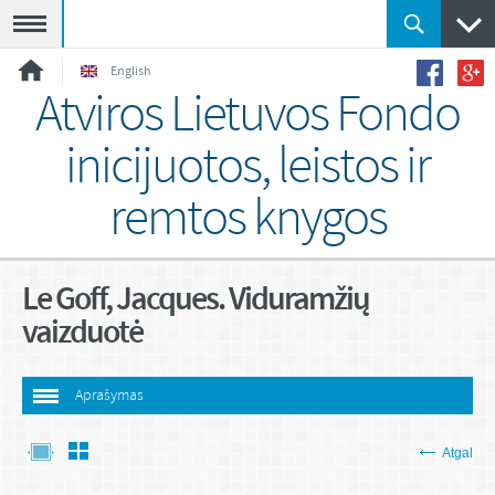
Meniu
English
Atviros Lietuvos Fondo
inicijuotos, leistos ir
remtos knygos
Le Goff, Jacques. Viduramžių
vaizduotė
Aprašymas
Atgal