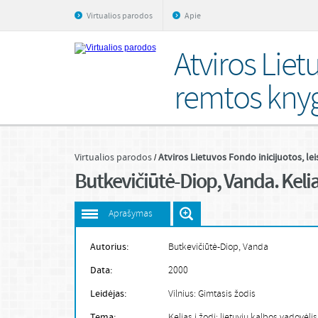
Virtualios parodos
Apie
Atviros Liet
remtos kny
Virtualios parodos
Atviros Lietuvos Fondo inicijuotos, le
Butkevičiūtė-Diop, Vanda. Kelias 
Aprašymas
Autorius:
Butkevičiūtė-Diop, Vanda
Data:
2000
Leidėjas:
Vilnius: Gimtasis žodis
Tema:
Kelias į žodį: lietuvių kalbos vadovėlis