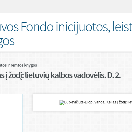
uvos Fondo inicijuotos, leist
gos
istos ir remtos knygos
į žodį: lietuvių kalbos vadovėlis. D. 2.