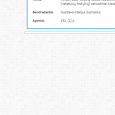
[nelietuvių mokyklų] vienuoliktai klasei
Bendradarbis:
Iliustravo Vitalijus Suchockis
Apimtis:
151, [1] p.