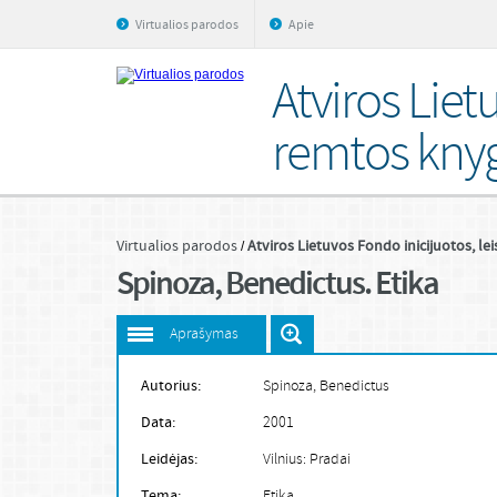
Virtualios parodos
Apie
Atviros Liet
remtos kny
Virtualios parodos
Atviros Lietuvos Fondo inicijuotos, le
Spinoza, Benedictus. Etika
Aprašymas
Autorius:
Spinoza, Benedictus
Data:
2001
Leidėjas:
Vilnius: Pradai
Tema:
Etika