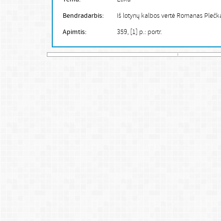
Bendradarbis:
Iš lotynų kalbos vertė Romanas Plečka
Apimtis:
359, [1] p.: portr.