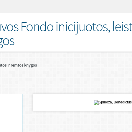
uvos Fondo inicijuotos, leist
gos
istos ir remtos knygos