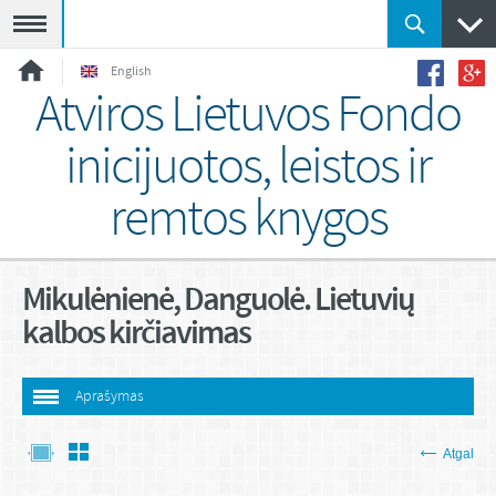
Meniu
English
Atviros Lietuvos Fondo
inicijuotos, leistos ir
remtos knygos
Mikulėnienė, Danguolė. Lietuvių
kalbos kirčiavimas
Aprašymas
Atgal