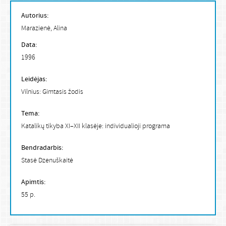
Autorius:
Marazienė, Alina
Data:
1996
Leidėjas:
Vilnius: Gimtasis žodis
Tema:
Katalikų tikyba XI–XII klasėje: individualioji programa
Bendradarbis:
Stasė Dzenuškaitė
Apimtis:
55 p.