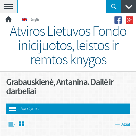
Meniu
English
Atviros Lietuvos Fondo
inicijuotos, leistos ir
remtos knygos
Grabauskienė, Antanina. Dailė ir
darbeliai
Aprašymas
Atgal