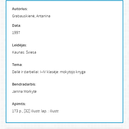
Autorius:
Grabauskienė, Antanina
Data:
1997
Leidėjas:
Kaunas: Šviesa
Tema:
Dailė ir darbeliai: I–IV klasėje: mokytojo knyga
Bendradarbis:
Janina Morkytė
Apimtis:
173 p., [32] iliustr. lap. : iliustr.