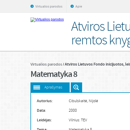
Virtualios parodos
Apie
Atviros Liet
remtos kny
Virtualios parodos
Atviros Lietuvos Fondo inicijuotos, le
Matematyka 8
Aprašymas
Autorius:
Cibulskaitė, Nijolė
Data:
2000
Leidėjas:
Vilnius: TEV
Tema:
Matematyka 8