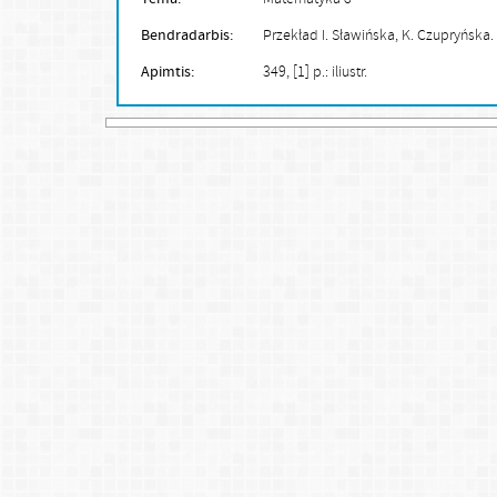
Bendradarbis:
Przekład I. Sławińska, K. Czupryńska.
Apimtis:
349, [1] p.: iliustr.