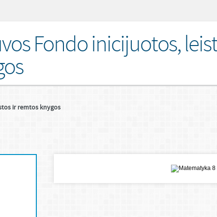
uvos Fondo inicijuotos, leist
gos
istos ir remtos knygos