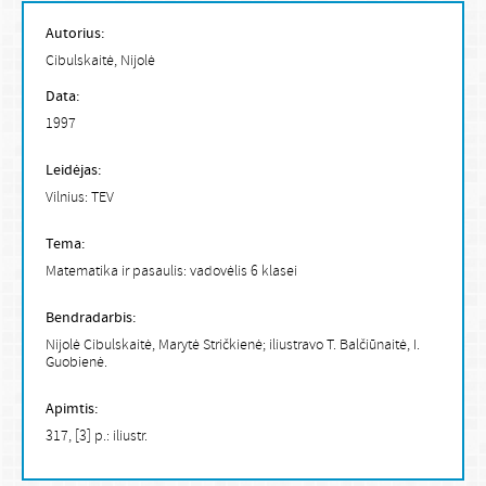
Autorius:
Cibulskaitė, Nijolė
Data:
1997
Leidėjas:
Vilnius: TEV
Tema:
Matematika ir pasaulis: vadovėlis 6 klasei
Bendradarbis:
Nijolė Cibulskaitė, Marytė Stričkienė; iliustravo T. Balčiūnaitė, I.
Guobienė.
Apimtis:
317, [3] p.: iliustr.