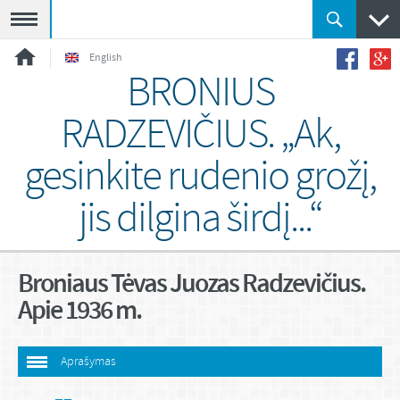
Meniu
English
BRONIUS
RADZEVIČIUS. „Ak,
gesinkite rudenio grožį,
jis dilgina širdį...“
Broniaus Tėvas Juozas Radzevičius.
Apie 1936 m.
Aprašymas