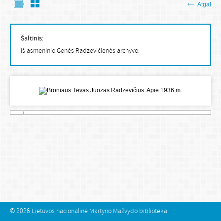
Atgal
Šaltinis:
Iš asmeninio Genės Radzevičienės archyvo.
© 2026
Lietuvos nacionalinė Martyno Mažvydo biblioteka