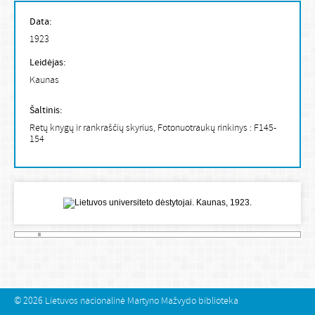
Data:
1923
Leidėjas:
Kaunas
Šaltinis:
Retų knygų ir rankraščių skyrius, Fotonuotraukų rinkinys : F145-
154
© 2026
Lietuvos nacionalinė Martyno Mažvydo biblioteka