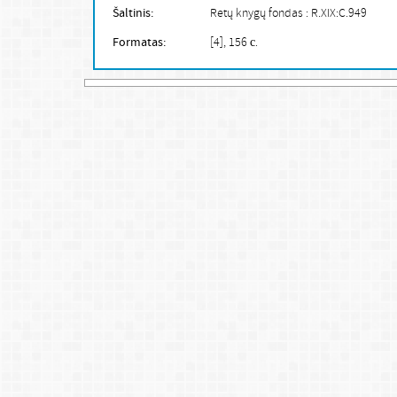
Šaltinis:
Retų knygų fondas : R.XIX:C.949
Formatas:
[4], 156 с.