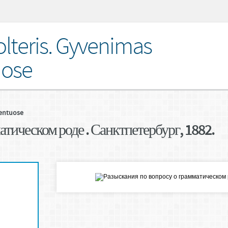
lteris. Gyvenimas
ose
entuose
тическом роде . Санктпетербург, 1882.