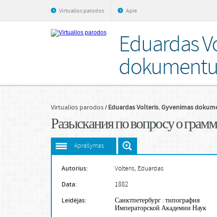
Virtualios parodos
Apie
Eduardas Vo
dokumentu
Virtualios parodos
Eduardas Volteris. Gyvenimas dokum
Разыскания по вопросу о грамма
Aprašymas
Autorius:
Volteris, Eduardas
Data:
1882
Leidėjas:
Санктпетербург : типография
Императорской Академии Наук