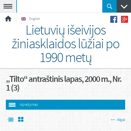
Meniu
English
Lietuvių išeivijos
žiniasklaidos lūžiai po
1990 metų
„Tilto“ antraštinis lapas, 2000 m., Nr.
1 (3)
Aprašymas
Atgal