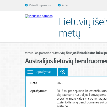
Virtualios parodos
Apie
Lietuvių iše
metų
Virtualios parodos
Lietuvių išeivijos žiniasklaidos lūžiai
Australijos lietuvių bendruomen
Aprašymas
Data:
2020
Aprašymas:
2018 m. pradėjusi veikti estetišku diza
akį traukianti Australijos lietuvių be
svetainė anglų kalba yra bene naujau
užsienio lietuvių bendruomenės sukur
svetainė.