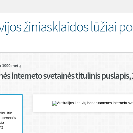
ivijos žiniasklaidos lūžiai p
 po 1990 metų
ės interneto svetainės titulinis puslapis,
inu itin
ndruomenės
sia
ta