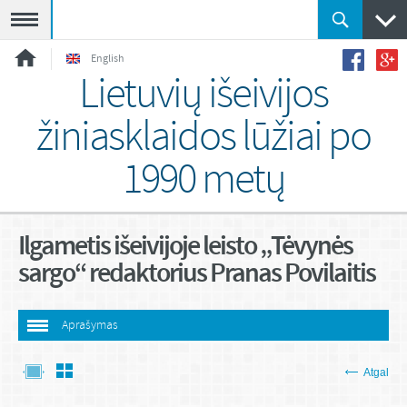
Meniu
English
Lietuvių išeivijos
žiniasklaidos lūžiai po
1990 metų
Ilgametis išeivijoje leisto „Tėvynės
sargo“ redaktorius Pranas Povilaitis
Aprašymas
Atgal