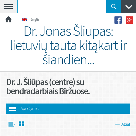
Meniu
English
Dr. Jonas Šliūpas:
lietuvių tauta kitąkart ir
šiandien...
Dr. J. Šliūpas (centre) su
bendradarbiais Biržuose.
Aprašymas
Atgal