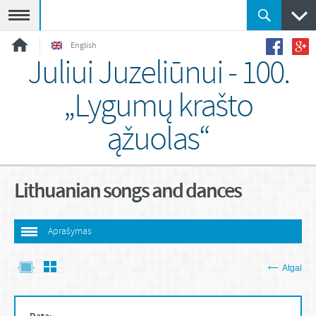
Meniu
English
Juliui Juzeliūnui - 100.
„Lygumų krašto
ąžuolas“
Lithuanian songs and dances
Aprašymas
Atgal