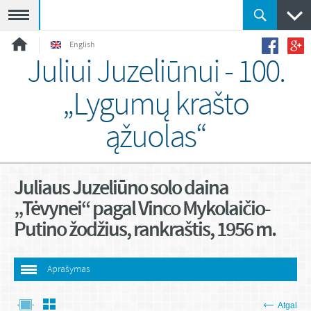
Meniu
English
Juliui Juzeliūnui - 100.
„Lygumų krašto
ąžuolas“
Juliaus Juzeliūno solo daina
„Tėvynei“ pagal Vinco Mykolaičio-
Putino žodžius, rankraštis, 1956 m.
Aprašymas
Atgal