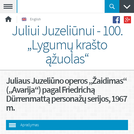
Meniu
English
Juliui Juzeliūnui - 100.
„Lygumų krašto
ąžuolas“
Juliaus Juzeliūno operos „Žaidimas“
(„Avarija“) pagal Friedrichą
Dürrenmattą personažų serijos, 1967
m.
Aprašymas