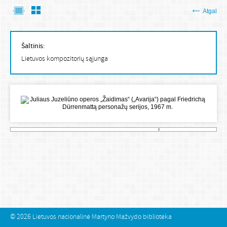
Atgal
Šaltinis:
Lietuvos kompozitorių sąjunga
© 2026
Lietuvos nacionalinė Martyno Mažvydo biblioteka