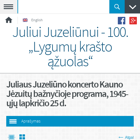
Meniu
English
Juliui Juzeliūnui - 100.
„Lygumų krašto
ąžuolas“
Juliaus Juzeliūno koncerto Kauno
Jėzuitų bažnyčioje programa, 1945-
ųjų lapkričio 25 d.
Aprašymas
Atgal