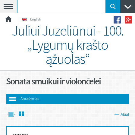
Meniu
English
Juliui Juzeliūnui - 100.
„Lygumų krašto
ąžuolas“
Sonata smuikui ir violončelei
Aprašymas
Atgal