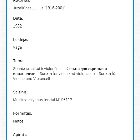
Autorius:
Juzeliūnas, Julius (1916-2001)
Data:
1982
Leidėjas:
Vaga
Tema:
Sonata smuikui ir violončelei = Соната для скрипки и
виолончели = Sonata for violin and violoncello = Sonata für
Violine und Violoncell
Šaltinis:
Muzikos skyriaus fondai M106112
Formatas:
Natos
Apimtis: