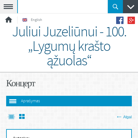
Meniu
English
Juliui Juzeliūnui - 100.
„Lygumų krašto
ąžuolas“
Концерт
Aprašymas
Atgal