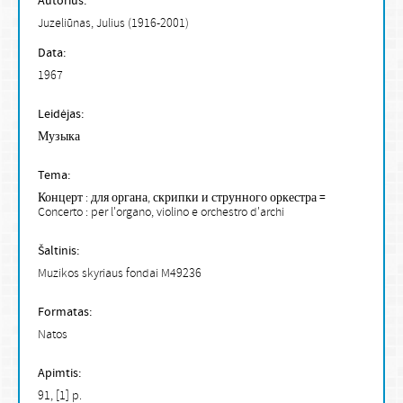
Autorius:
Juzeliūnas, Julius (1916-2001)
Data:
1967
Leidėjas:
Музыка
Tema:
Концерт : для органа, скрипки и струнного оркестра =
Concerto : per l'organo, violino e orchestro d'archi
Šaltinis:
Muzikos skyriaus fondai M49236
Formatas:
Natos
Apimtis:
91, [1] p.