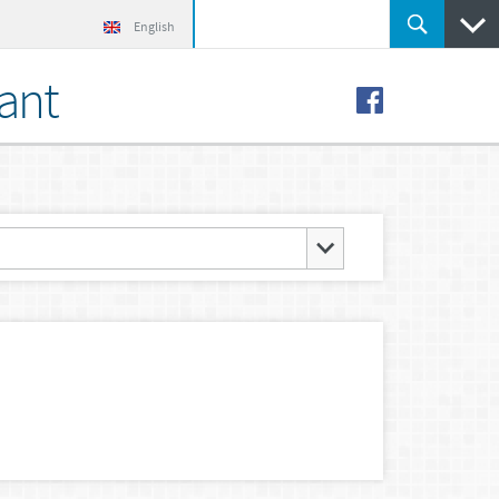
English
ant