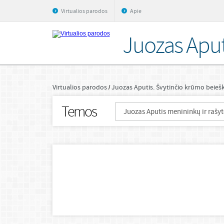
Virtualios parodos
Apie
Juozas Aput
Virtualios parodos
Juozas Aputis. Švytinčio krūmo beieš
Temos
Juozas Aputis menininkų ir rašy