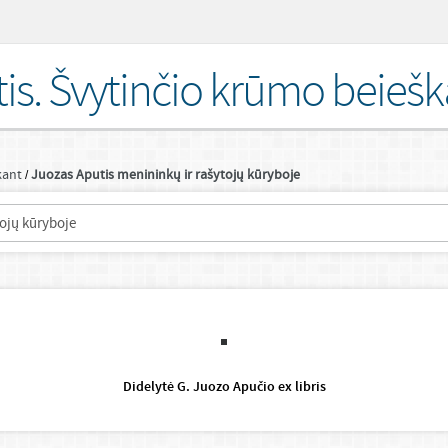
is. Švytinčio krūmo beiešk
kant
Juozas Aputis menininkų ir rašytojų kūryboje
tojų kūryboje
Didelytė G. Juozo Apučio ex libris