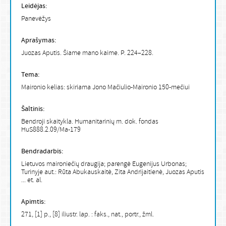
Leidėjas:
Panevėžys
Aprašymas:
Juozas Aputis. Šiame mano kaime. P. 224–228.
Tema:
Maironio kelias: skiriama Jono Mačiulio-Maironio 150-mečiui
Šaltinis:
Bendroji skaitykla. Humanitarinių m. dok. fondas
HuS888.2.09/Ma-179
Bendradarbis:
Lietuvos maironiečių draugija; parengė Eugenijus Urbonas;
Turinyje aut.: Rūta Abukauskaitė, Zita Andrijaitienė, Juozas Aputis
... et. al.
Apimtis:
271, [1] p., [8] iliustr. lap. : faks., nat., portr., žml.