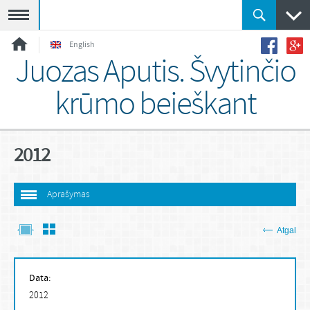
Meniu
English
Juozas Aputis. Švytinčio
krūmo beieškant
2012
Aprašymas
Atgal
Data:
2012