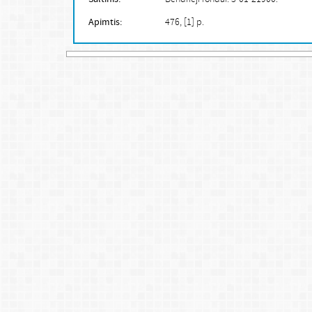
Apimtis:
476, [1] p.