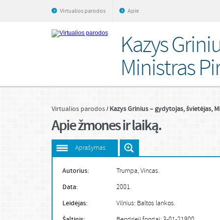
Virtualios parodos
Apie
Kazys Griniu
Ministras Pi
Virtualios parodos
Kazys Grinius – gydytojas, švietėjas, M
Apie žmones ir laiką.
Aprašymas
Autorius:
Trumpa, Vincas.
Data:
2001.
Leidėjas:
Vilnius: Baltos lankos.
Šaltinis:
Bendrieji fondai: 3-01-21900.