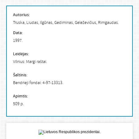
Autorius:
Truska, Liudas, Ilgūnas, Gediminas, Geleževičius, Rimgaudas.
Data:
1997.
Leidėjas:
Vilnius: Margi raštai.
Šaltinis:
Bendrieji fondai: 4-97-13313.
Apimtis:
509 p.