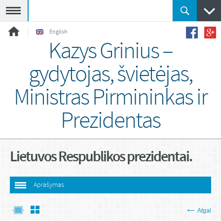
Meniu
English
Kazys Grinius –
gydytojas, švietėjas,
Ministras Pirmininkas ir
Prezidentas
Lietuvos Respublikos prezidentai.
Aprašymas
Atgal