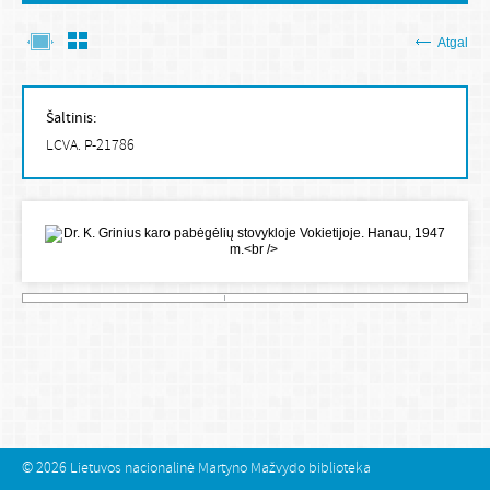
Atgal
Šaltinis:
LCVA. P-21786
© 2026
Lietuvos nacionalinė Martyno Mažvydo biblioteka