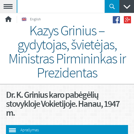
Meniu
English
Kazys Grinius –
gydytojas, švietėjas,
Ministras Pirmininkas ir
Prezidentas
Dr. K. Grinius karo pabėgėlių
stovykloje Vokietijoje. Hanau, 1947
m.
Aprašymas