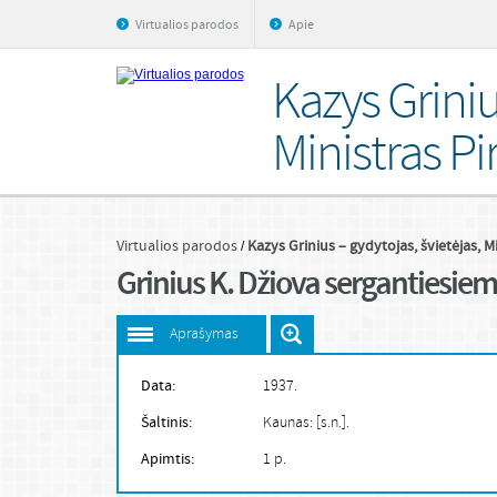
Virtualios parodos
Apie
Kazys Griniu
Ministras Pi
Virtualios parodos
Kazys Grinius – gydytojas, švietėjas, M
Grinius K. Džiova sergantiesiem
Aprašymas
Data:
1937.
Šaltinis:
Kaunas: [s.n.].
Apimtis:
1 p.