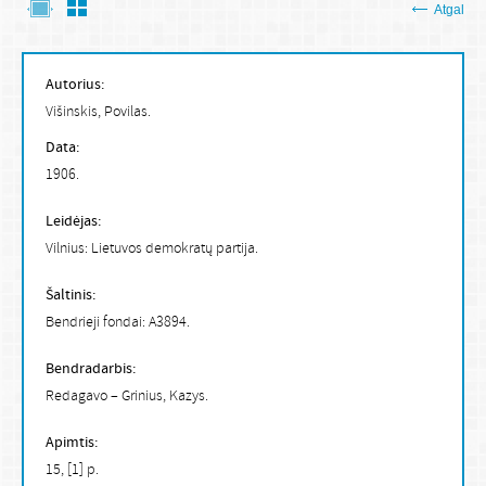
Atgal
Autorius:
Višinskis, Povilas.
Data:
1906.
Leidėjas:
Vilnius: Lietuvos demokratų partija.
Šaltinis:
Bendrieji fondai: A3894.
Bendradarbis:
Redagavo – Grinius, Kazys.
Apimtis:
15, [1] p.