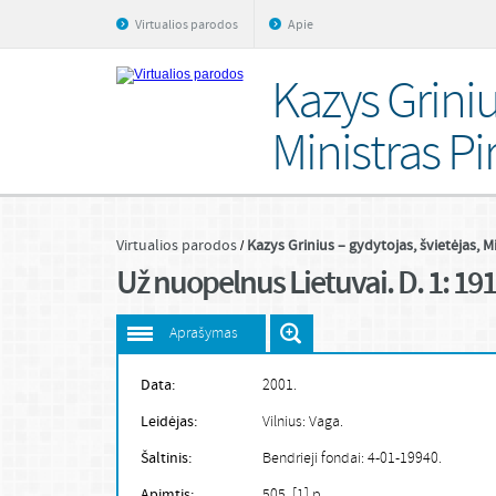
Virtualios parodos
Apie
Kazys Griniu
Ministras Pi
Virtualios parodos
Kazys Grinius – gydytojas, švietėjas, M
Už nuopelnus Lietuvai. D. 1: 19
Aprašymas
Data:
2001.
Leidėjas:
Vilnius: Vaga.
Šaltinis:
Bendrieji fondai: 4-01-19940.
Apimtis:
505, [1] p.