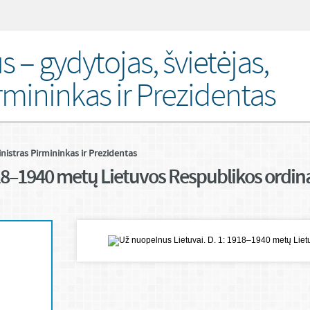
s – gydytojas, švietėjas,
rmininkas ir Prezidentas
inistras Pirmininkas ir Prezidentas
18–1940 metų Lietuvos Respublikos ordina